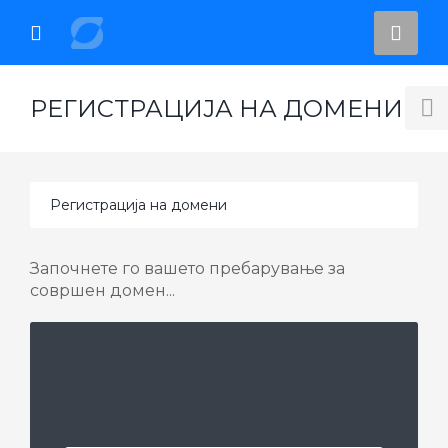
se
Mobile
Ваш
ile
Menu
смет
nu
РЕГИСТРАЦИЈА НА ДОМЕНИ
T
S
Започнете го вашето пребарување за
совршен домен...