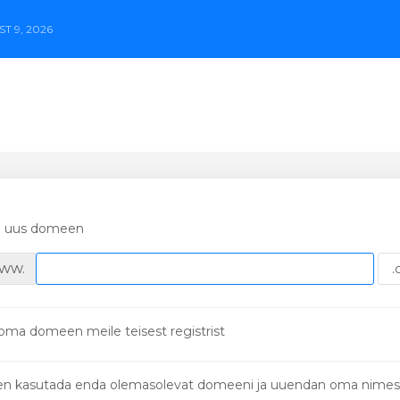
T 9, 2026
ri uus domeen
ww.
oma domeen meile teisest registrist
en kasutada enda olemasolevat domeeni ja uuendan oma nimes