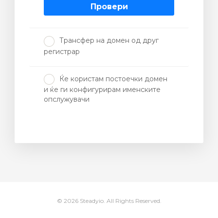
Провери
увачка
Трансфер на домен од друг
ка
регистрар
Ќе користам постоечки домен
и ќе ги конфигурирам именските
опслужувачи
© 2026 Steadyio. All Rights Reserved.