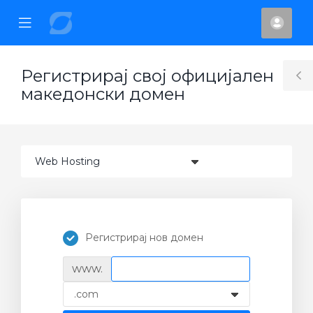
se
Mobile
Ваш
ile
Menu
смет
nu
Регистрирај свој официјален
T
македонски домен
S
Регистрирај нов домен
www.