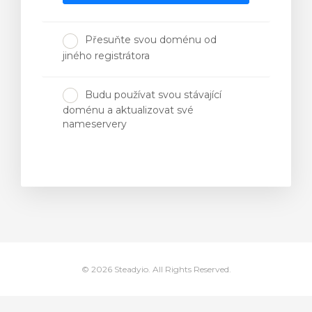
Přesuňte svou doménu od
t
jiného registrátora
Budu používat svou stávající
doménu a aktualizovat své
nameservery
© 2026 Steadyio. All Rights Reserved.