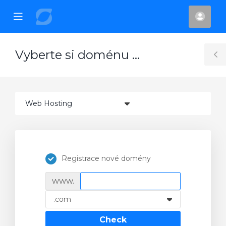
se
Mobile
Účet
ile
Menu
nu
Vyberte si doménu ...
T
S
Registrace nové domény
www.
Check