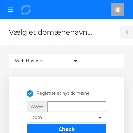
se
Mobile
Kont
ile
Menu
nu
Vælg et domænenavn…
T
S
Registrer et nyt domæne
www.
Check