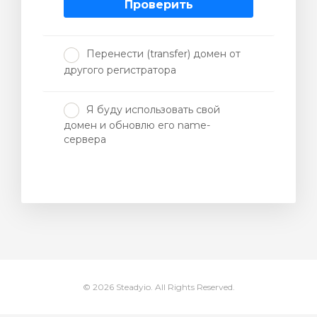
Проверить
отр
Перенести (transfer) домен от
ы
другого регистратора
Я буду использовать свой
домен и обновлю его name-
сервера
© 2026 Steadyio. All Rights Reserved.