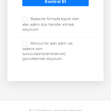
Kontrol Et
Başka bir firmada kayıtlı olan
le
alan adımı size transfer etmek
istiyorum.
Mevcut bir alan adım var,
sadece isim
sunucularını(nameserver)
güncellemek istiyorum.
© 2026 Steadyio. All Rights Reserved.