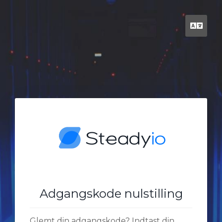
Dan
Adgangskode nulstilling
Glemt din adgangskode? Indtast din