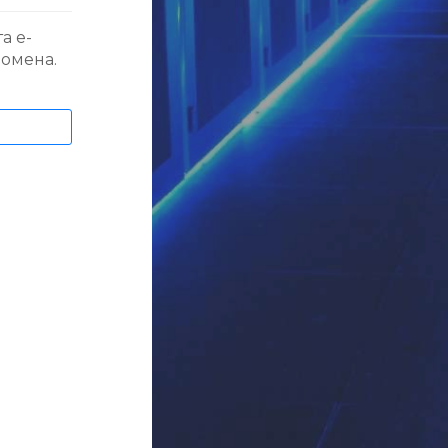
а е-
ромена.