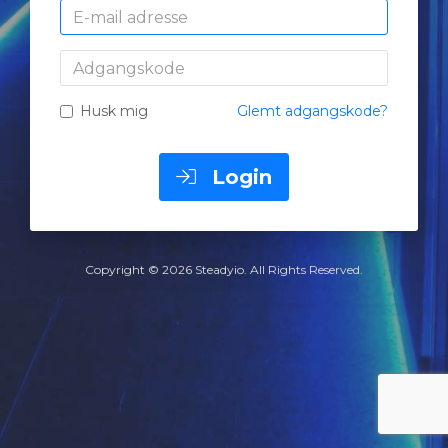
E-
mail
adresse
Adgangskode
Husk mig
Glemt adgangskode?
Login
Copyright © 2026 Steadyio. All Rights Reserved.