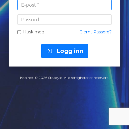
E-
post
*
Passord
Husk meg
Glemt Passord?
Logg inn
Kopirett © 2026 Steadyio. Alle rettigheter er reservert.