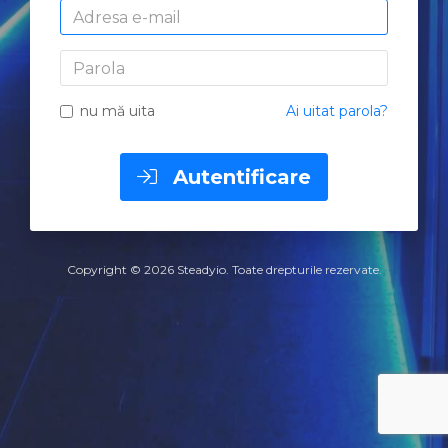
Adresa
e-
mail
Parola
nu mă uita
Ai uitat parola?
Autentificare
Copyright © 2026 Steadyio. Toate drepturile rezervate.